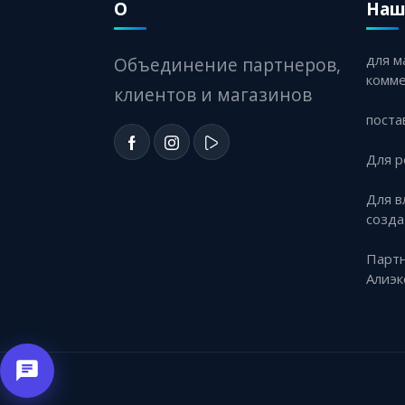
О
Наш
для м
Объединение партнеров,
комм
клиентов и магазинов
поста
Для р
Для в
созда
Партн
Алиэк