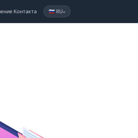
ление Контакта
🇷🇺 RU