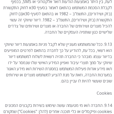
לעת, בין היתר באמצעות הודעות דואר אלקטרוני או SMS, בכפוף
לקבלת הסכמת המשתמש בהתאם לאמור בסעיף 30א לחוק התקשורת
(בזק ושידורים), התשמ"ב – 1982 או בהתאם לסעיף 30א(ג) לחוק
התקשורת (בזק ושידורים), התשמ"ב – 1982. דיוור שיווקי זה עשוי
להכיל מוצרים ושירותים של החברה או מוצרים ושירותים של צדדים
שלישיים כגון שותפיה העסקיים של החברה.
9.13. ככל שהמשתמש מעוניין שלא לקבל פניות באמצעות דיוור שיווקי
הוא רשאי, בכל עת, להודיע על כך לחברה בהתאם לפרטים המופיעים
בדיוור עצמו. מובהר כי החברה תהיה רשאית לשלוח למשתמש דיוור
שיווקי על סמך תוצרי עיבוד ואפיון המידע האישי שלו שנמסר על ידו
ו/או מידע אודות פעילות המשתמש במסגרת השירות ו/או מידע האגור
במערכות החברה, וזאת על מנת להציע למשתמש מוצרים או שירותים
שונים שעשוי להיות לו עניין בהם.
Cookies
9.14. החברה ו/או מי מטעמה עושה שימוש בשירות בקבצים המכונים
cookies ופיקסלים או כלי תוכנה אחרים (להלן: "Cookies") שמקורם