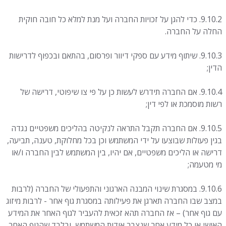
9.10.2. כדי להגן על זכויות החברה ועל מנת למלא כל חובה חוקית
החלה על החברה.
9.10.3. שיתוף מידע עם ספקי דיוור ופרסום, בהתאם ובכפוף לדרישות
הדין;
9.10.4. אם החברה תידרש לעשות כן על פי צו שיפוטי, דרישה של
רשות מוסמכת או לפי דין;
9.10.5. אם החברה תקבל התראה לנקיטה בהליכים משפטיים נגדה
בגין פעולות שבוצעו על ידי המשתמש וכן בכל מחלוקת, טענה, תביעה,
דרישה או הליכים משפטיים, אם יהיו, בין המשתמש לבין החברה ו/או
מי מטעמה;
9.10.6. במסגרת שינוי המבנה הארגוני והתפעולי של החברה (לרבות
במצב שבו החברה תארגן את פעילותה במסגרת גוף אחר - לרבות מיזוג
עם גוף אחר) – אז החברה תהא זכאית להעביר לגוף האחר את המידע
האישי או כל מידע אחר שנצבר אודות המשתמש, ובלבד שהגוף האחר