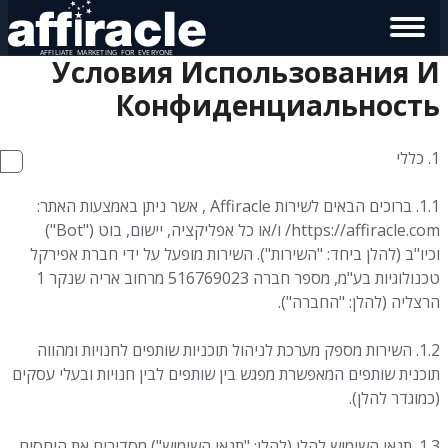
Условия Использования И
Конфиденциальность
1. כללי
1.1. ברוכים הבאים לשירות Affiracle , אשר ניתן באמצעות האתר:
https://affiracle.com/ ו/או כל אפליקציה, יישום, בוט ("Bot")
וכיו"ב (להלן ביחד: "השירות"). השירות מופעל על ידי חברת אפירקל
טכנולוגיות בע"מ, מספר חברה 516769023 מרחוב אריה שנקר 1
הרצליה (להלן: "החברה").
1.2. השירות מספק מערכת לניהול תוכניות שותפים לחנויות ומהווה
תוכנית שותפים המאפשרת מפגש בין שותפים לבין חנויות ובעלי עסקים
(כמוגדר להלן).
1.3. תנאי השימוש להלן (להלן: "תנאי השימוש") מסדירים את היחסים