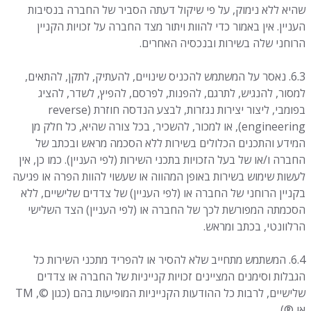
שהיא ללא נימוק, על פי שיקול דעתה הסביר של החברה בנסיבות
העניין. אין באמור כדי להוות ויתור מצד החברה על זכויות הקניין
הרוחני שלה בשירות ובנכסיה האחרים.
6.3. נאסר על המשתמש להכניס שינויים, להעתיק, לתקן, להתאים,
למסור, להנגיש, לתרגם, להפנות, לפרסם, להפיץ, לשדר, להציג
בפומבי, ליצור יצירות נגזרות, לבצע הנדסה חוזרת (reverse
engineering), או למכור, להשכיר, בכל צורה שהיא, כל חלק מן
המידע והתכנים הכלולים בשירות ללא הסכמה מראש ובכתב של
החברה ו/או של בעל הזכויות בתכני השירות (לפי העניין). כמו כן, אין
לעשות שימוש בשירות באופן המהווה או שעשוי להוות הפרה או פגיעה
בקניין הרוחני של החברה או (לפי העניין) של צדדים שלישיים, ללא
הסכמתה המפורשת לכך של החברה או (לפי העניין) הצד השלישי
הרלוונטי, בכתב ומראש.
6.4. המשתמש מתחייב שלא להסיר או להפריד מתכני השירות כל
הגבלות וסימנים המציינים זכויות קנייניות של החברה או צדדים
שלישיים, לרבות כל ההודעות הקנייניות המופיעות בהם (כגון ©, TM
או ®).