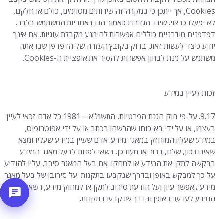
Cookies, אך ייתכן כי במקרה זה שירותים מסוימים, כולם או חלקם,
לא יפעלו כראוי. שינוי הגדרות כאמור הנו באחריות המשתמש בלבד.
דפדפנים מודרניים כוללים אפשרות להימנע מקבלת עוגיות. אם אינך
יודע כיצד לעשות זאת, בדוק בקובץ העזרה של הדפדפן שבו אתה
משתמש על מנת לבחון אפשרות להסיר את אופציית ה-Cookies.
זכות לעיין במידע
9.17. על-פי חוק הגנת הפרטיות, התשמ"א – 1981 כל אדם זכאי לעיין
בעצמו, או על ידי בא-כוחו שהרשהו בכתב או על ידי אפוטרופוס,
במידע שעליו המוחזק במאגר מידע. אדם שעיין במידע שעליו ומצא
שאינו נכון, שלם, ברור או מעודכן, רשאי לפנות לבעל מאגר המידע
בבקשה לתקן את המידע או למחקו. אם בעל המאגר סירב, עליו להודיע
על כך למבקש באופן ובדרך שנקבעו בתקנות. על סירובו של בעל מאגר
מידע לאפשר עיון ועל הודעת סירוב לתקן או למחוק מידע, רשאי מבקש
המידע לערער באופן ובדרך שנקבעו בתקנות.