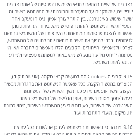
בצדדים שלישיים בהתאם לתנאי השימוש והפרטיות של אותם צדדים
שלישיים, שמותקנים על המערכות והתוכנות של המשתמש כאשר זה
עושה שימוש באינטרנט, בין היתר לצורך אפיון, ניטור ומעקב אחר
הפעילות של המשתמש, לזהות דפוסי שימוש, בירור העדפותיו, מתן
אפשרות להצגת פרסומות המותאמות להעדפותיו של המשתמש בהתאם
לניתוחים ובכדי להפוך את השירות מותאם יותר לחוויה של המשתמש,
לצרכיו ולמאפייניו הייחודים. הקבצים הללו מאפשרים לחברה ו/או מי
מטעמה לייחס מידע הנוגע לשימוש באתר למשתמש ספציפי ולמידע
הנוגע לאותו משתמש.
9.15. קבצי ה-Cookies הם למעשה קבצי טקסט (או שורות קוד),
הנוצרים במכשיר הקצה, ככל שאפשר המשתמש זאת בהגדרות מכשיר
הקצה, ואשר אוספים מידע כגון משך השהייה של המשתמש
בעמוד/מסך מסוים בשירות, אופן הגלישה של המשתמש באתר
האינטרנט של השירות, פעולות שביצע המשתמש בשירות, זיהוי כתובת
IP, מיקום, מועדי התחברות ועוד.
9.16. מובהר כי באפשרות המשתמש לעדכן או לשנות בכל עת את
הגדרות מכשיר הקצה ולחסום באופן גורף או חלקי את השימוש בקבצי