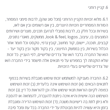
6. קניין רוחני
6.1. מלוא זכויות הקניין הרוחני (מכל סוג שהן), לרבות סימני המסחר,
הסודות המסחריים וזכויות היוצרים, בין אם רשומים ובין אם לאו,
בשירות ובכל חלק בו, לרבות (ומבלי לגרוע): תכנים, מוצרים ושירותים
המוצעים בו, עיצוב, look & feel, logos, ממשקים, מאגרי נתונים,
קבצים, תוכנה, יישום, קוד מחשב, קובץ גרפי, טקסט וכל חומר אחר
הכלול בשירות, בין בממשק החיצוני, בין בקוד מקור ובין בקוד יעד -
הוא של החברה בלבד ו/או של צדדים שלישיים, לפי העניין. כל זכות
שלא הוקנתה לך במפורש על פי תנאים אלה תישמר בידי החברה ו/או
של צדדים שלישיים בעלי הזכויות.
6.2. החברה מעניקה למשתמש זכות שימוש מוגבלת בשירות בכפוף
לתנאים הבאים: (א) זכות השימוש אינה בלעדית; (ב) זכות השימוש
כפופה לקיום הוראות תנאי שימוש אלה וכן להוראות כל דין; (ג) זכות
השימוש הנה אישית והיא אינה ניתנת להעברה, להמחאה או להסבה
ולא ניתן לתת בה רישיונות משנה; (ד) זכות השימוש הדירה ומוגבלת
בזמן והיא עשויה להיות מבוטלת על ידי החברה בכל עת ומכל סיבה