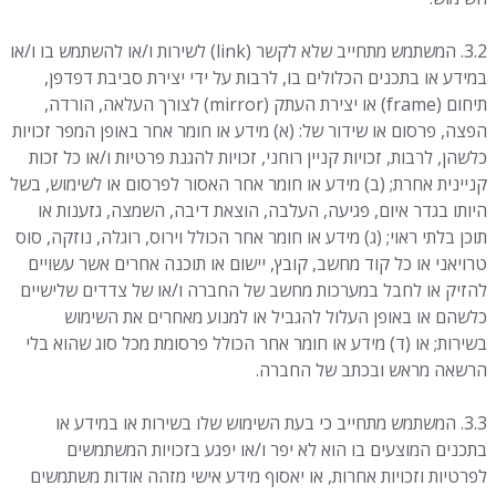
3.2. המשתמש מתחייב שלא לקשר (link) לשירות ו/או להשתמש בו ו/או
במידע או בתכנים הכלולים בו, לרבות על ידי יצירת סביבת דפדפן,
תיחום (frame) או יצירת העתק (mirror) לצורך העלאה, הורדה,
הפצה, פרסום או שידור של: (א) מידע או חומר אחר באופן המפר זכויות
כלשהן, לרבות, זכויות קניין רוחני, זכויות להגנת פרטיות ו/או כל זכות
קניינית אחרת; (ב) מידע או חומר אחר האסור לפרסום או לשימוש, בשל
היותו בגדר איום, פגיעה, העלבה, הוצאת דיבה, השמצה, גזענות או
תוכן בלתי ראוי; (ג) מידע או חומר אחר הכולל וירוס, רוגלה, נוזקה, סוס
טרויאני או כל קוד מחשב, קובץ, יישום או תוכנה אחרים אשר עשויים
להזיק או לחבל במערכות מחשב של החברה ו/או של צדדים שלישיים
כלשהם או באופן העלול להגביל או למנוע מאחרים את השימוש
בשירות; או (ד) מידע או חומר אחר הכולל פרסומת מכל סוג שהוא בלי
הרשאה מראש ובכתב של החברה.
3.3. המשתמש מתחייב כי בעת השימוש שלו בשירות או במידע או
בתכנים המוצעים בו הוא לא יפר ו/או יפגע בזכויות המשתמשים
לפרטיות וזכויות אחרות, או יאסוף מידע אישי מזהה אודות משתמשים