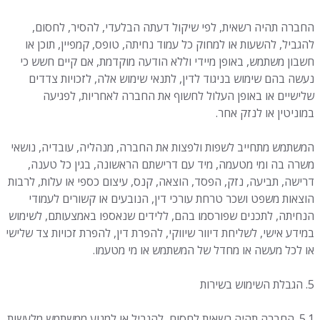
החברה תהיה רשאית, לפי שיקול דעתה הבלעדי, להסיר, לחסום,
להגביל, להשעות או למחוק כל עמוד נחיתה, טופס, קמפיין, תוכן או
חשבון משתמש, באופן מיידי וללא הודעה מוקדמת, אם קיים חשש כי
נעשה בהם שימוש בניגוד לדין, לתנאי שימוש אלה, לזכויות צדדים
שלישיים או באופן העלול לחשוף את החברה לאחריות, לפגיעה
במוניטין או לנזק אחר.
המשתמש מתחייב לשפות ולפצות את החברה, מנהליה, עובדיה, נושאי
משרה בה ומי מטעמה, מיד עם דרישתם הראשונה, בגין כל טענה,
דרישה, תביעה, נזק, הפסד, הוצאה, קנס, עיצום כספי או עלות, לרבות
הוצאות משפט ושכר טרחת עורכי דין, הנובעים או קשורים לעמודי
הנחיתה, לתכנים שפורסמו בהם, ללידים שנאספו באמצעותם, לשימוש
במידע אישי, לשליחת דיוור שיווקי, להפרת דין, להפרת זכויות צד שלישי
או לכל מעשה או מחדל של המשתמש או מי מטעמו.
5. הגבלת השימוש בשירות
5.1. החברה תהיה רשאית לחסום, להגביל או למנוע ממשתמש מלעשות