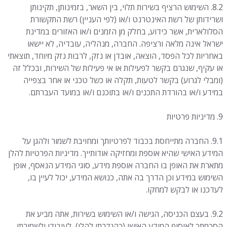
8.2. השימוש הרציף בשירות תלוי, בין השאר, בזמינותן, תקינותן
ושרידותן של רשת האינטרנט ו/או (לפי העניין) רשת התקשורת
הסלולארית, אשר כידוע, בחלק מן הזמנים ו/או האזורים במדינת
ישראל אינה מלאה ורציפה. החברה, מנהליה, עובדיה, לא יישאו
באחריות לכל הפסד, הוצאה, אובדן או נזק, לרבות נזק מיוחד, תוצאתי
או עקיף, שנגרם בקשר לפעילות או אי פעילות של השירות, ובכלל זה
(ומבלי לגרוע) בקשר לטעות, תקלה או כשל טכני או אחר בצפייה
במידע ו/או בהורדת התכנים ו/או בתוכנם ו/או במועד העברתם.
9. מדיניות פרטיות
9.1. החברה מתייחסת בכבוד לפרטיותך ומחויבת לשמור ולהגן על
המידע האישי שהיא אוספת ומחזיקה אודותייך. מדיניות הפרטיות להלן
מתארת את האופן בו החברה אוספת מידע, סוגי המידע הנאסף, אופן
השימוש במידע וכן הדרך בה אתה, כנושא המידע, יכול לעיין בו,
לעדכנו או לבקש למחקו.
9.2. בעצם הכניסה, הגישה ו/או השימוש בשירות, אתה מביע את
הסכמתך לאיסוף המידע האישי (כהגדרתו להלן), לעיבודו ולשמירתו