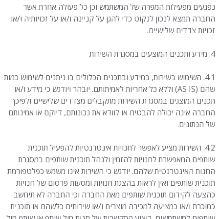
נפגעים מפעילות המפרה של המשתמש וכן כל פעולה אחרת אשר
החברה תמצא לנכון לנקוט כדי להגן על קניינה ו/או על זכויותיה ו/או
זכויות צדדים שלישיים.
4. מידע ותכנים המוצעים במסגרת השירות
4.1. השימוש בשירות, במידע ובתכנים הכלולים בו ניתנים לשימוש כמות
שהם (AS IS) וללא כל אחריות לאמיתותם. יובהר ויודגש כי מידע ו/או
תכנים המוצגים במסגרת השירות מתקבלים מצדדים שלישיים ולפיכך
החברה אינה יכולה להבטיח או לוודא את נכונותם, דיוקם או אמינותם
של הנתונים.
4.2. השירות מציע לאפשר לחנויות אינטרנטיות להפעיל תוכנית
שותפים המאפשרת לחנויות להזמין ולנהל תוכנית שותפים במסגרת
החנות האינטרנטית שלהם. יודגש כי השירות אינו משמש כפלטפורמת
תוכנית שותפים ואין לראות בהצגת חנויות ומסעות פרסום של חנויות
כהצעה לקידום תוכנית שותפים מאת החברה וכי החברה לא תיחשב
כמוכרת ו/או כמציעה למכירה מוצרים ו/או שירותים כלשהם או תוכנית
שותפים למשתמשים. ביצוע התקשרות של חנות מול שותף או שותף מול