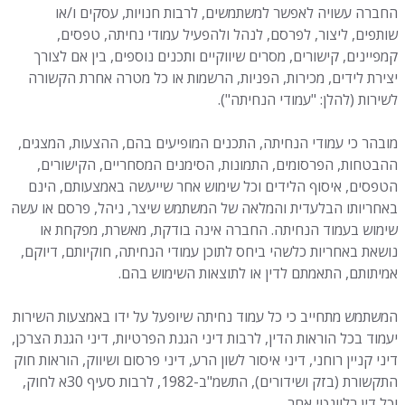
החברה עשויה לאפשר למשתמשים, לרבות חנויות, עסקים ו/או
שותפים, ליצור, לפרסם, לנהל ולהפעיל עמודי נחיתה, טפסים,
קמפיינים, קישורים, מסרים שיווקיים ותכנים נוספים, בין אם לצורך
יצירת לידים, מכירות, הפניות, הרשמות או כל מטרה אחרת הקשורה
לשירות (להלן: "עמודי הנחיתה").
מובהר כי עמודי הנחיתה, התכנים המופיעים בהם, ההצעות, המצגים,
ההבטחות, הפרסומים, התמונות, הסימנים המסחריים, הקישורים,
הטפסים, איסוף הלידים וכל שימוש אחר שייעשה באמצעותם, הינם
באחריותו הבלעדית והמלאה של המשתמש שיצר, ניהל, פרסם או עשה
שימוש בעמוד הנחיתה. החברה אינה בודקת, מאשרת, מפקחת או
נושאת באחריות כלשהי ביחס לתוכן עמודי הנחיתה, חוקיותם, דיוקם,
אמיתותם, התאמתם לדין או לתוצאות השימוש בהם.
המשתמש מתחייב כי כל עמוד נחיתה שיופעל על ידו באמצעות השירות
יעמוד בכל הוראות הדין, לרבות דיני הגנת הפרטיות, דיני הגנת הצרכן,
דיני קניין רוחני, דיני איסור לשון הרע, דיני פרסום ושיווק, הוראות חוק
התקשורת (בזק ושידורים), התשמ"ב-1982, לרבות סעיף 30א לחוק,
וכל דין רלוונטי אחר.