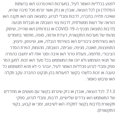
לפגוע בכלליות האמור לעיל, במערכות האינטרנט ו/או ברשתות
הסלולר) וכן לכל הוצאה, אובדן או נזק אשר יגרמו מכל סיבה שהיא,
שאינה תלויה בחברה, לרבות ומבלי לגרוע, כתוצאה מצו ו/או תקנה ו/או
הוראה של רשות ממשלתית, לרבות צווי השבתה או מגבלות תנועה
(לרבות כתוצאה מנגיף ה-COVID-19 או נגזרותיו) ו/או שהייה, שיתוק
מהותי של מערכות התקשורת, רעידת אדמה, סופה, מחסור בחומרים
ו/או בשירותים ציבוריים ו/או בשירותי הובלה, אש, שיטפון, פיצוץ,
התפוצצות, תאונה, מגיפה, שביתה, השבתה, מהומות, הפרת הסדר
הציבורי, מלחמה, פעולת טרור ו/או איבה וסגר ואלו לא יחשבו כהפרה
של תנאי השימוש ולא יזכו את המשתמש בכל סעד ו/או זכות. למען הסר
ספק ומבלי לגרוע מכלליות האמור לעיל, יובהר כי לא תהא למשתמש כל
טענה או זכות כלשהי בקשר לפעולות בהן תנקוט החברה עקב תקלה
ו/או שיבוש כאמור.
7.1.3. לכל הוצאה, אובדן או נזק שיגרמו בקשר עם מעשים או מחדלים
של המשתמש ו/או צדדים שלישיים, לרבות, ומבלי לגרוע, ספקי
תקשורת (לרבות בקשר לתקלה ו/או לשיבוש, זמני או קבוע, בקווי
התקשורת).