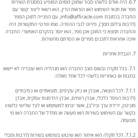
6.7. היה ואדם כלשהו סבור שתוכן מסוים המופיע במסגרת השירות
מפר את תנאי השימוש ו/או הוראות הדין, הוא רשאי ליצור קשר עם
החברה בכתובת: info@affiracle.com, עם הפנייה לתוכן המפר
(לרבות צילום מסך), פירוט לגבי ההפרה, שמו ופרטי התקשרות. היה
והחברה תמצא כי התוכן אכן מפר, הוא יוסר בהקדם האפשרי. החברה
אינה אחראית לתכנים מפרים או הסרתם מהשירות.
7. הגבלת אחריות
7.1. בכל מקרה ובשום מצב החברה ו/או מנהליה ו/או עובדיה לא יישאו
בחבות או באחריות כלשהי לכל אחד מאלה:
7.1.1. לכל הוצאה, אובדן או נזק עקיפים, תוצאתיים או נסיבתיים
(לרבות הפסד כלכלי, אבדן רווחים, אבדן הזדמנות עסקית, אבדן
מוניטין, ירידת ערך וכיו"ב), אשר יגרמו למשתמש או לצד שלישי כלשהו
בקשר עם השימוש בשירות ו/או מעשה או מחדל של החברה ו/או מי
מטעמה.
7.1.2. לכל תקלה ו/או איחור ו/או שיבוש בשימוש בשירות (לרבות ומבלי