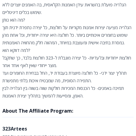
הגלריה פועלת בהשראת עידן האמנות הקלאסית, בה האמנים יוצרים ללא
שימוש בכלים דיגיטליים.
מה הוא נותן?
הגלריה מציעה יצירות אמנות מקוריות על חולצות, כל יצירה נתפרת ידנית תוך
שימוש בחומרים איכותיים ביותר. כל חולצה היא יצירה ייחודית, וכל אחת מהן
נמסרת בתיבה אישית ומעוצבת במיוחד, המהווה חלק מהחוויה האמנותית.
למה דווקא הוא?
חולצות ייחודיות ובלעדיות- כל יצירה מוגבלת ל-323 חולצות בלבד, כך שתקבל
מוצר ייחודי שאין לאף אחד אחר.
תהליך יצור ידני- כל חולצה מיוצרת בעבודת יד, החל בבחירת החומרים ועד
התפירה הסופית, מה שמבטיח איכות בלתי מתפשרת.
תמיכה באמנים- כל הכנסות המכירות חולקות שווה בשווה בין הגלריה לבין
האמן, ומסייעות להמשיך בתהליך יצירת האמנות.
About The Affiliate Program:
323Artees