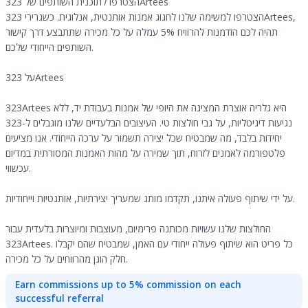
הצטרפו לתוכנית השותפים של 323Artees
הצטרפו למשימה שלנו לחגוג אמנות אותנטית, אנלוגית. כשגרירי 323Artees,
תהיה לכם הזדמנות להרוויח 5% עמלה על כל מכירה שתתבצע דרך קישור
השותפים הייחודי שלכם.
על 323Artees
323Artees היא גלריה אוצרת המציגה את היופי של אמנות בעבודת יד, ללא
נגיעות דיגיטליות, על גבי חולצות טי. העיצובים הבלעדיים שלנו מוגבלים ל-323
יחידות בלבד, מה שמבטיח שכל יצירה תשמור על ערכה הייחודי. אנו מציעים
פלטפורמה לאמנים לזרוח, תוך שמירה על מהות האמנות המסורתית במדיום
עכשווי.
על ידי שיתוף פעולה איתנו, תקדמו מותג שמעריך יצירתיות, אותנטיות וייחודיות.
החולצות שלנו עשויות מכותנה פרימיום, מעוצבות ומיוצרות בלעדית עבור
323Artees. כל פריט הוא שיתוף פעולה ייחודי עם האמן, שמבטיח שהם יקבלו
חלק הוגן מהרווחים על כל מכירה.
Earn commissions up to 5% commission on each
successful referral