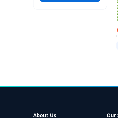
About Us
Our 