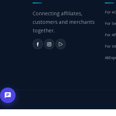
For e
Connecting affiliates,
customers and merchants
For Se
together.
For Af
For In
AliExp