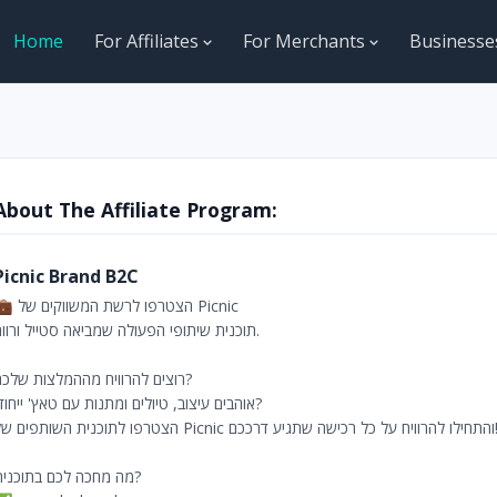
Home
For Affiliates
For Merchants
Business
About The Affiliate Program:
Picnic Brand B2C
💼 הצטרפו לרשת המשווקים של Picnic
תוכנית שיתופי הפעולה שמביאה סטייל ורווח.
רוצים להרוויח מההמלצות שלכם?
אוהבים עיצוב, טיולים ומתנות עם טאץ' ייחודי?
הצטרפו לתוכנית השותפים של Picnic ישה שתגיע דרככם
מה מחכה לכם בתוכנית?