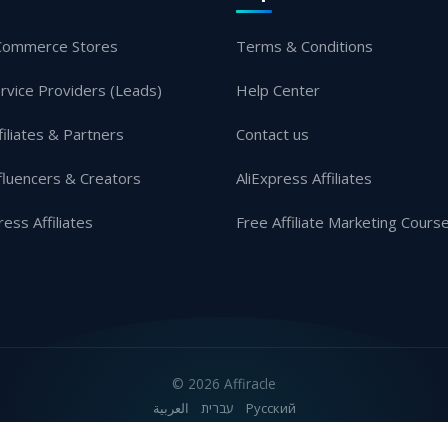
Commerce Stores
Terms & Conditions
rvice Providers (Leads)
Help Center
filiates & Partners
Contact us
fluencers & Creators
AliExpress Affiliates
ress Affiliates
Free Affiliate Marketing Cours
©
2026 Affiracle
العربية
עברית
Русский