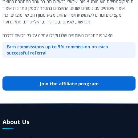
תומי קוסמטיקס הוא מותג איפור ישראלי בבעלות תם-בר אמר המתמחה במוצרי
איפור איכותיים עם גימורים שונים, המיוצרים במטרה לספק פתרונות איפור
מקצועיים ונוחים לשימוש יומיומי. המותג מציע מגוון רחב של מוצרים, כמו
מברשות, שפתונים, ברונזרים, היילייטרים, סמקים ועוד.
הצטרפו לתכנית השותפים שלנו וקבלו עמלה על כל רכישה דרככם!
Earn commissions up to 5% commission on each
successful referral
Join the affiliate program
About Us