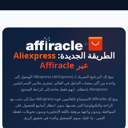
+
الطريقة الجديدة:
Aliexpress
عبر Affiracle
يتيح لك البرنامج الشريك لـ AliExpress (Ali Express) الوصول إلى
واحدة من أكبر منصات التداول في العالم. يشتري ملايين الإسرائيليين
Aliexpress بانتظام - إنهم فقط بحاجة إلى الرابط الصحيح.
يتيح لك Affiracle الاستمتاع بالعالمين: قوة AliExpress جنبًا إلى جنب مع
الراحة والتكنولوجيا التي نقدمها. بدون انتظار أسابيع للحصول على
الموافقة، وبدون واجهة مرهقة باللغة الإنجليزية وبدون تحويلات باهظة
الثمن - ما عليك سوى التسجيل والبدء في تحقيق الربح.