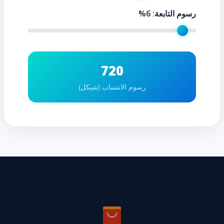
رسوم التابعة:
6
%
720
رسوم الانتساب (شيكل)