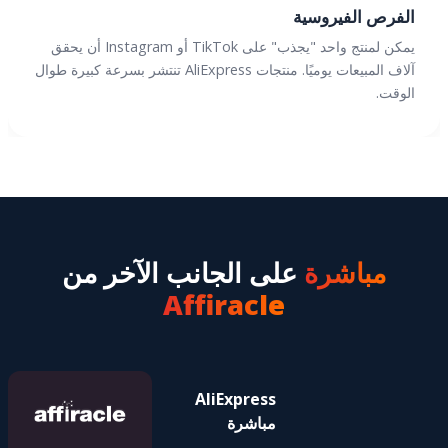
الفرص الفيروسية
يمكن لمنتج واحد "يجذب" على TikTok أو Instagram أن يحقق
آلاف المبيعات يوميًا. منتجات AliExpress تنتشر بسرعة كبيرة طوال
الوقت.
مباشرة
على الجانب الآخر من
Affiracle
AliExpress
مباشرة