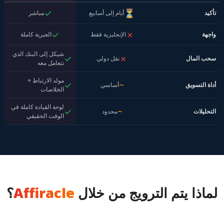
✓
⏳
تأكيد
أيام إلى أسابيع
مباشر
✓
✗
واجهة
الإنجليزية فقط
العبرية كاملة
شيكل إلى البنك الذي
✓
✗
سحب المال
نقل دولي
تتعامل معه
مولد الارتباط +
✓
~
أداة التسويق
أساسي
الخلاصات
لوحة القيادة كاملة في
✓
~
التحليلات
محدود
الوقت الحقيقي
لماذا يتم الترويج من خلال
Affiracle
؟