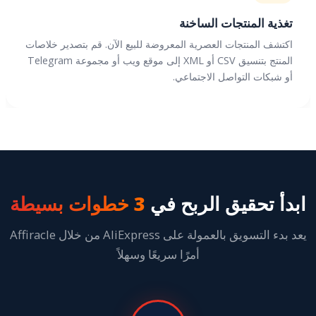
تغذية المنتجات الساخنة
اكتشف المنتجات العصرية المعروضة للبيع الآن. قم بتصدير خلاصات
المنتج بتنسيق CSV أو XML إلى موقع ويب أو مجموعة Telegram
أو شبكات التواصل الاجتماعي.
ابدأ تحقيق الربح في
3 خطوات بسيطة
يعد بدء التسويق بالعمولة على AliExpress من خلال Affiracle
أمرًا سريعًا وسهلاً