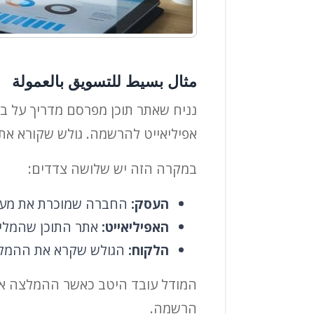
مثال بسيط للتسويق بالعمولة
נניח שאתר תוכן מפרסם מדריך על בח
אפיליאייט להרשמה. גולש שקורא את
במקרה הזה יש שלושה צדדים:
העסק:
החברה שמוכרת את מער
האפיליאייט:
אתר התוכן שהמלי
הלקוח:
הגולש שקרא את ההמלצ
המודל עובד היטב כאשר ההמלצה אמינ
הרשמה.